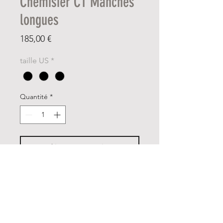
Chemisier CT Manches
longues
Prix
185,00 €
taille US
*
Quantité
*
Ajouter au panier
Référence CAD259 JP014
Chemisier compétition, avec
beaucoup de confort et
liberté de mouvement en