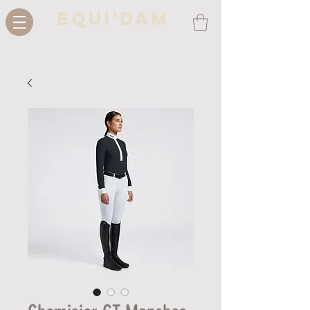
Equi'Dam