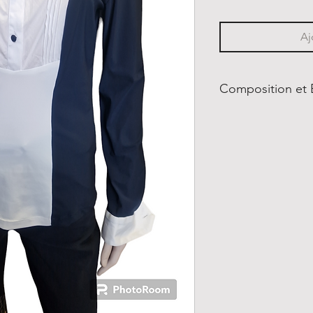
Aj
Composition et 
72% Polyamide
28% Élastane
Repassage avec p