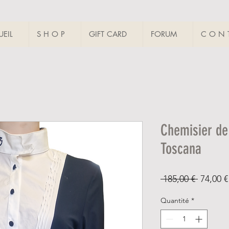
EIL
S H O P
GIFT CARD
FORUM
C O N T
Chemisier de
Toscana
Prix ori
 185,00 € 
74,00 €
Quantité
*