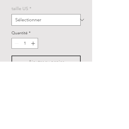
taille US
*
Quantité
*
Ajouter au panier
Couvre reins, impermeable
doublé polaire couleur Navy
Avantage : polaire peut
s'enlever car fixée avec un zip
Très bon état