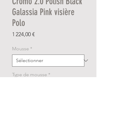
Cromo 2.0 Polish Black
Galassia Pink visière
Polo
Prix
1 224,00 €
Mousse
*
Type de mousse
*
Quantité
*
Ajouter au panier