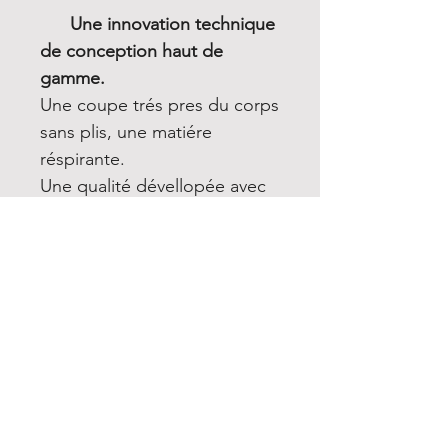
Une innovation technique
de conception haut de
gamme.
Une coupe trés pres du corps
sans plis, une matiére
réspirante.
Une qualité dévellopée avec
un tissu extensible bi strech,
souple, élastique, anti-
bactérien et anti-UV
Un confort incomparable a
cheval, avec les grips en gel
antidérapant avec le logo de
Cavalleria Toscana.
Deux poches latérales.
Entretien: Lavage a 30° en