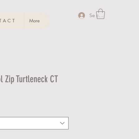
Se connecter
 A C T
More
l Zip Turtleneck CT