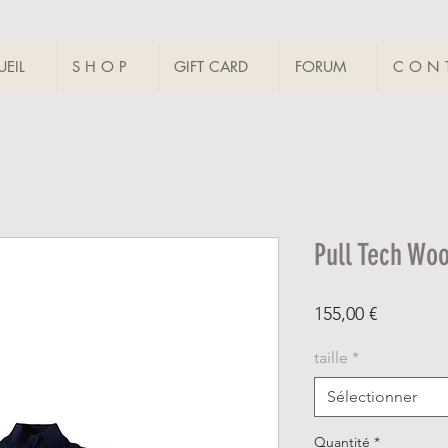
EIL
S H O P
GIFT CARD
FORUM
C O N T
Pull Tech Woo
Prix
155,00 €
taille
*
Sélectionner
Quantité
*